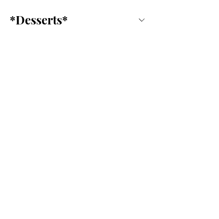
*Desserts*
Exclusivos De
Temporada
Join us for promotions and
discounts!
Email
Send